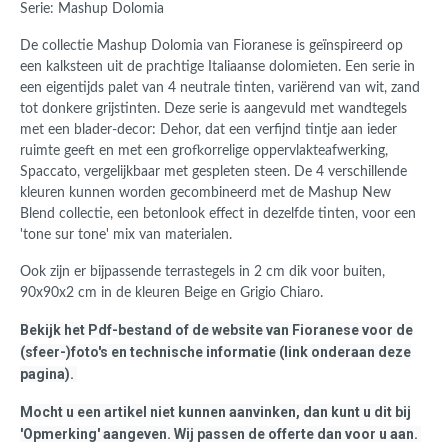
Serie: Mashup Dolomia
De collectie Mashup Dolomia van Fioranese is geïnspireerd op
een kalksteen uit de prachtige Italiaanse dolomieten. Een serie in
een eigentijds palet van 4 neutrale tinten,
variërend
van wit, zand
tot donkere grijstinten. Deze serie is aangevuld met wandtegels
met een blader-decor: Dehor, dat een verfijnd tintje aan ieder
ruimte geeft en met een grofkorrelige oppervlakteafwerking,
Spaccato, vergelijkbaar met
gespleten
steen. De 4 verschillende
kleuren kunnen worden gecombineerd met de Mashup New
Blend collectie, een betonlook effect in dezelfde tinten, voor een
'tone sur tone' mix van materialen.
Ook zijn er bijpassende terrastegels in 2 cm dik voor buiten,
90x90x2 cm in de kleuren Beige en Grigio Chiaro.
Bekijk het Pdf-bestand of de website van Fioranese voor de
(sfeer-)foto's en technische informatie (link onderaan deze
pagina).
Mocht u een artikel niet kunnen aanvinken, dan kunt u dit bij
'Opmerking' aangeven. Wij passen de offerte dan voor u aan.