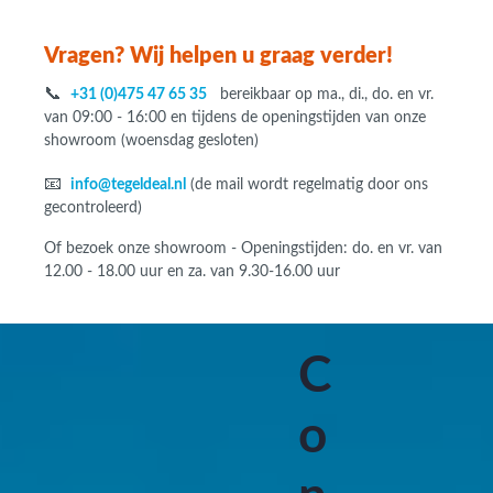
Vragen? Wij helpen u graag verder!
📞
+31 (0)475 47 65 35
bereikbaar op ma., di., do. en vr.
van 09:00 - 16:00 en tijdens de openingstijden van onze
showroom (woensdag gesloten)
📧
info@tegeldeal.nl
(de mail wordt regelmatig door ons
gecontroleerd)
Of bezoek onze showroom - Openingstijden: do. en vr. van
12.00 - 18.00 uur en za. van 9.30-16.00 uur
C
o