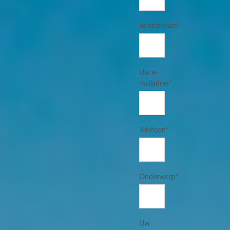
Achternaam*
Uw e-
mailadres*
Telefoon*
Onderwerp*
Uw