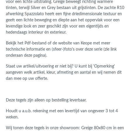
voor een lichte uitstraling. Greige beweegt richting warmere
tinten, terwijl Silver en Grey bestaan uit grijstinten. De zachte R10
afwerking Spazzolato heeft een fijne driedimensionale textuur en
geeft een lichte beweging en diepte aan het oppervlak voor een
levendige look en
zeer geschikt zijn voor een eigentijds en
hedendaags interieur én exterieur.
Bekijk het
Pdf-bestand
of de website van Keope met meer
technische informatie en (sfeer-)foto's over deze serie
(zie link
onderaan deze pagina).
Staat uw artikel/uitvoering er niet bij? U kunt bij 'Opmerking'
aangeven welk artikel, kleur, afmeting en aantal en wij nemen dit
dan mee op uw offerte.
Deze tegels zijn alleen op bestelling leverbaar.
Houdt u a.u.b. rekening met een levertijd van ongeveer 3 tot 4
weken.
Wij tonen deze tegels in onze showroom: Greige 80x80 cm in een