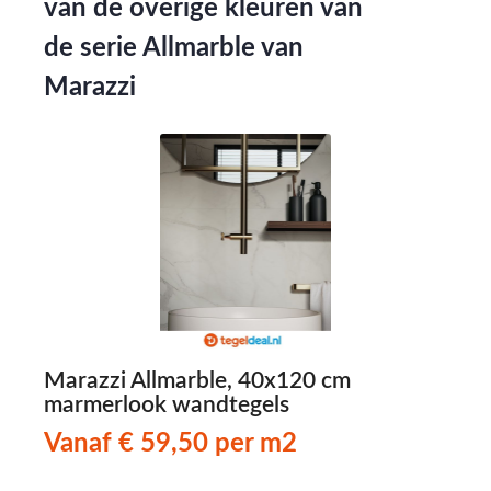
van de overige kleuren van
de serie Allmarble van
Marazzi
-
Marazzi Allmarble, 40x120 cm
M
marmerlook wandtegels
2
Vanaf € 59,50 per m2