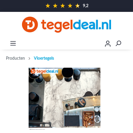
9,2
Producten
Vloertegels