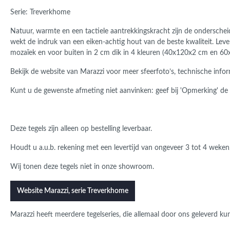
Serie: Treverkhome
Natuur, warmte en een tactiele aantrekkingskracht zijn de ondersche
wekt de indruk van een eiken-achtig hout van de beste kwaliteit. Lever
mozaïek en voor buiten in 2 cm dik in 4 kleuren (40x120x2 cm en 60
Bekijk de website van Marazzi voor meer sfeerfoto’s, technische inform
Kunt u de gewenste afmeting niet aanvinken: geef bij 'Opmerking' de 
Deze tegels zijn alleen op bestelling leverbaar.
Houdt u a.u.b. rekening met een levertijd van ongeveer 3 tot 4 weken
Wij tonen deze tegels niet in onze showroom.
Website Marazzi, serie Treverkhome
Marazzi heeft meerdere tegelseries, die allemaal door ons geleverd k