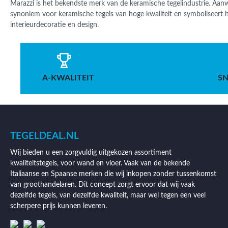
Marazzi is het bekendste merk van de keramische tegelindustrie. Aanw
synoniem voor keramische tegels van hoge kwaliteit en symboliseert het
interieurdecoratie en design.
A-KWALITEIT
SN
TEGELDEAL.NL
Wij bieden u een zorgvuldig uitgekozen assortiment
kwaliteitstegels, voor wand en vloer. Vaak van de bekende
Italiaanse en Spaanse merken die wij inkopen zonder tussenkomst
van groothandelaren. Dit concept zorgt ervoor dat wij vaak
dezelfde tegels, van dezelfde kwaliteit, maar wel tegen een veel
scherpere prijs kunnen leveren.