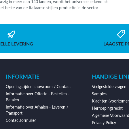
ezig in meer dan 140 landen, wordt het universeel erkend als
 beste van de Italiaanse stijl en productie in de sector
ELLE LEVERING
LAAGSTE P
INFORMATIE
HANDIGE LIN
Openingstijden showroom / Contact
Veelgestelde vragen
Informatie over Offerte - Bestellen -
Samples
Betalen
Klachten (voorkomen
Informatie over Afhalen - Leveren /
Herroepingsrecht
Transport
Algemene Voorwaar
Contactformulier
Privacy Policy