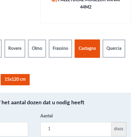
PALLETDEAL MOGELIJK VANAF
Metallic - Goud - Brons -
44M2
Metaal
Wandtegels met een
patroon / mix van kleur
Beton- cementlook
wandtegels
Rovere
Olmo
Frassino
Castagno
Quercia
Natuursteenlook
wandtegels
Marmerlook wandtegels
15x120 cm
f het aantal dozen dat u nodig heeft
Aantal
doos