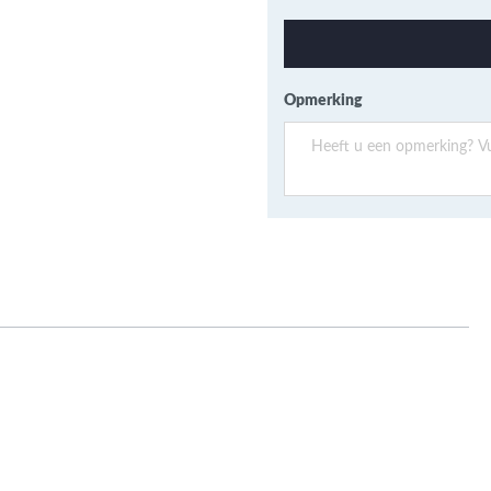
ans Verband
jkende en Aparte
aten
ere formaten
Opmerking