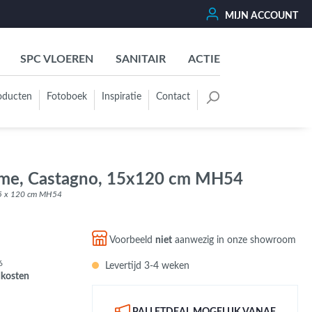
MIJN ACCOUNT
SPC VLOEREN
SANITAIR
ACTIE
oducten
Fotoboek
Inspiratie
Contact
oertegels
Kleurgroep
Wit - Beige - Créme - Ivoor
ome, Castagno, 15x120 cm MH54
Grijs - Antraciet - Zwart
15 x 120 cm MH54
Groen - Olive - Jade - Sage
Blauw
Voorbeeld
niet
aanwezig in onze showroom
Bruin - Cotto - Moka
6
Levertijd 3-4 weken
Oker - Geel - Oranje
dkosten
Rood - Roze - Paars