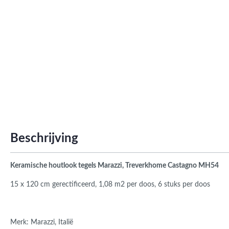
Roma
Afwi
Form
Grot
Beschrijving
Keramische houtlook tegels Marazzi, Treverkhome Castagno MH54
15 x 120 cm gerectificeerd,
1,08 m2 per doos, 6 stuks per doos
Merk: Marazzi, Italië