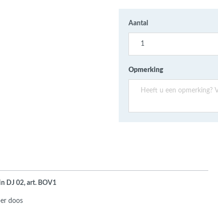
ans Verband
jkende en Aparte
aten
Aantal
ere formaten
Opmerking
in DJ 02, art. BOV1
per doos