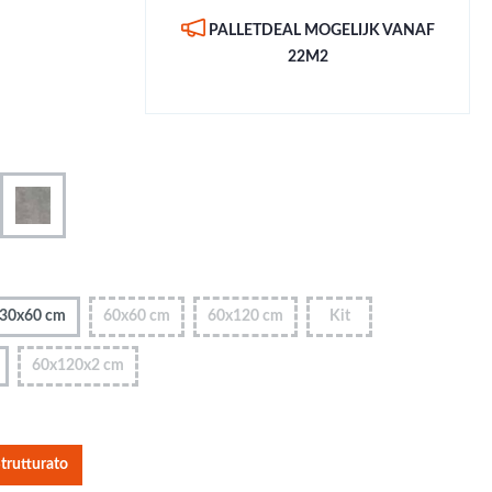
Metallic - Goud - Brons -
PALLETDEAL MOGELIJK VANAF
Metaal
22M2
Wandtegels met een
patroon / mix van kleur
Beton- cementlook
wandtegels
Natuursteenlook
wandtegels
Marmerlook wandtegels
30x60 cm
60x60 cm
60x120 cm
Kit
60x120x2 cm
trutturato