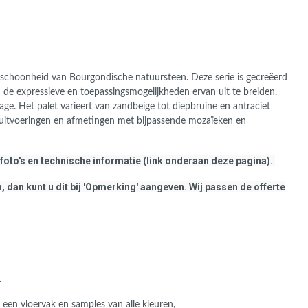
 schoonheid van Bourgondische natuursteen. Deze serie is gecreëerd
n de expressieve en toepassingsmogelijkheden ervan uit te breiden.
ge. Het palet varieert van zandbeige tot diepbruine en antraciet
se uitvoeringen en afmetingen met bijpassende mozaïeken en
foto's en technische informatie (link onderaan deze pagina).
, dan kunt u dit bij 'Opmerking' aangeven. Wij passen de offerte
.
en vloervak en samples van alle kleuren,