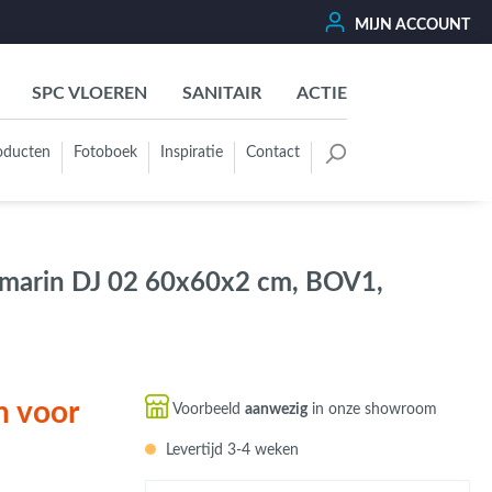
MIJN ACCOUNT
SPC VLOEREN
SANITAIR
ACTIE
oducten
Fotoboek
Inspiratie
Contact
oertegels
Kleurgroep
Wit - Beige - Créme - Ivoor
mmarin DJ 02 60x60x2 cm, BOV1,
Grijs - Antraciet - Zwart
Groen - Olive - Jade - Sage
Blauw
Bruin - Cotto - Moka
n voor
Voorbeeld
aanwezig
in onze showroom
Oker - Geel - Oranje
Levertijd 3-4 weken
Rood - Roze - Paars