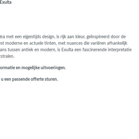
Exulta
ans Verband
jkende en Aparte
aten
ere formaten
a met een eigentijds design, is rijk aan kleur, geïnspireerd door de
t moderne en actuele tinten, met nuances die variëren afhankelijk
lans tussen antiek en modern, is Exulta een fascinerende interpretatie
stralen.
formatie en mogelijke uitvoeringen.
n u een passende offerte sturen.