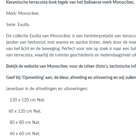
Keramische terracotta-look tegels van het Italiaanse merk Monocibec, 
Roma
Afwi
Merk: Monocibec
Form
Grot
Serie: Exulta
De collectie Exulta van Monocibec is een herinterpretatie van terracott
landen van herkomst, met warme en aardse tinten, deels door de mees
van het licht en de beweging. Perfect voor wie op zoek is naar een ba
van terracotta, waarbij de ruimtes geschiedenis en hedendaagsheid uit
Bekijk de website van Monocibec voor de (sfeer-)foto's, technische in
Geef bij 'Opmerking' aan; de kleur, afmeting en uitvoering en wij zulle
Leverbaar in de afmetingen en uitvoeringen:
120 x 120 cm Nat.
60 x 120 cm Nat.
80 x 80 cm Nat.
60 x 60 cm Nat.