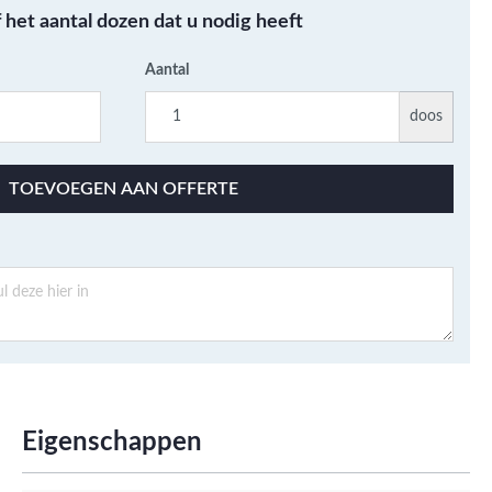
Metallic - Goud - Brons -
f het aantal dozen dat u nodig heeft
Metaal
Wandtegels met een
Aantal
patroon / mix van kleur
doos
Beton- cementlook
wandtegels
TOEVOEGEN AAN OFFERTE
Natuursteenlook
wandtegels
Marmerlook wandtegels
Eigenschappen