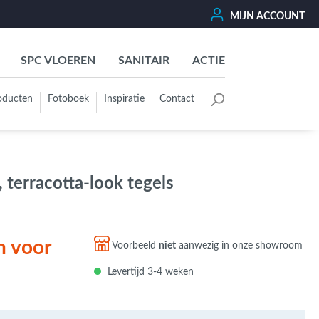
MIJN ACCOUNT
SPC VLOEREN
SANITAIR
ACTIE
oducten
Fotoboek
Inspiratie
Contact
oertegels
Kleurgroep
Wit - Beige - Créme - Ivoor
 terracotta-look tegels
Grijs - Antraciet - Zwart
Groen - Olive - Jade - Sage
Blauw
n voor
Voorbeeld
niet
aanwezig in onze showroom
Bruin - Cotto - Moka
Levertijd 3-4 weken
Oker - Geel - Oranje
Rood - Roze - Paars