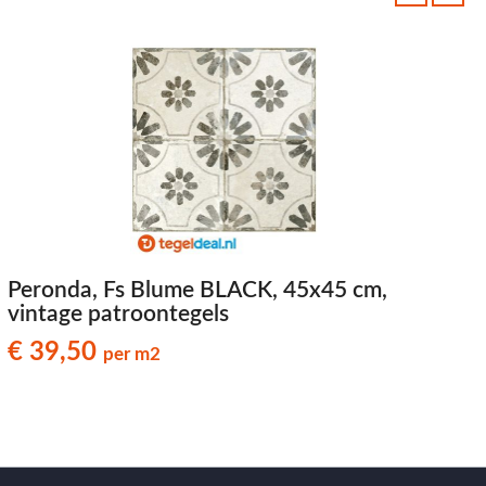
Peronda, Fs Blume BLACK, 45x45 cm,
P
vintage patroontegels
v
€ 39,50
per m2