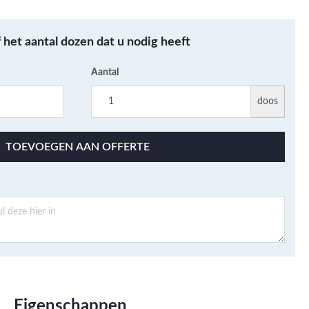
Metallic - Goud - Brons -
Metaal
f het aantal dozen dat u nodig heeft
Wandtegels met een
patroon / mix van kleur
Aantal
Beton- cementlook
wandtegels
doos
Natuursteenlook
wandtegels
TOEVOEGEN AAN OFFERTE
Marmerlook wandtegels
Eigenschappen