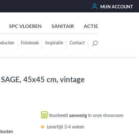
MIJN ACCOUNT
SPC VLOEREN
SANITAIR
ACTIE
oducten
Fotoboek
Inspiratie
Contact
oertegels
Kleurgroep
Wit - Beige - Créme - Ivoor
 SAGE, 45x45 cm, vintage
Grijs - Antraciet - Zwart
Groen - Olive - Jade - Sage
Blauw
Bruin - Cotto - Moka
Voorbeeld
aanwezig
in onze showroom
Oker - Geel - Oranje
Levertijd 3-4 weken
Rood - Roze - Paars
dkosten