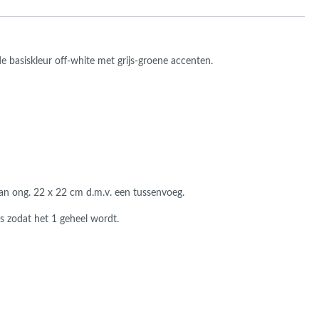
ans Verband
jkende en Aparte
aten
ere formaten
e basiskleur off-white met grijs-groene accenten.
 van ong. 22 x 22 cm d.m.v. een tussenvoeg.
 zodat het 1 geheel wordt.