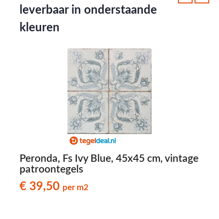
leverbaar in onderstaande
kleuren
ge
Peronda, Fs Ivy Blue, 45x45 cm, vintage
P
patroontegels
p
€ 39,50
per m2