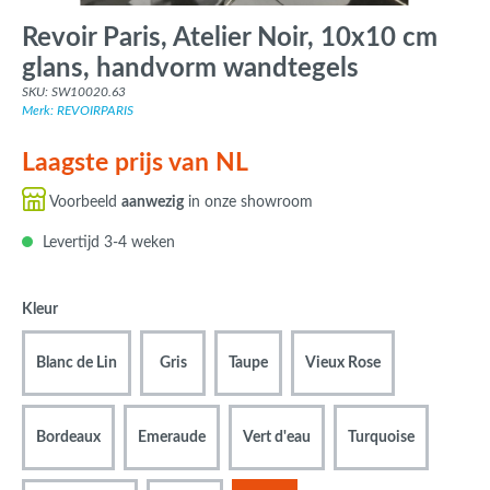
Revoir Paris, Atelier Noir, 10x10 cm
glans, handvorm wandtegels
SKU: SW10020.63
Merk: REVOIRPARIS
Laagste prijs van NL
Voorbeeld
aanwezig
in onze showroom
Levertijd 3-4 weken
Kleur
Blanc de Lin
Gris
Taupe
Vieux Rose
Bordeaux
Emeraude
Vert d'eau
Turquoise