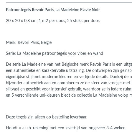
Roma
Afwi
Patroontegels Revoir Paris, La Madeleine Flavie Noir
Form
20 x 20 x 0,8 cm, 1 m2 per doos, 25 stuks per doos
Grot
Merk: Revoir Paris, België
Serie: La Madeleine patroontegels voor vloer en wand
De serie La Madeleine van het Belgische merk Revoir Paris is een uit
een authentieke en karaktervolle uitstraling. De ontwerpen zijn geïns
eigentijdse stijl met moderne kleuren en verfijnde details. Dankzij de
bijzonder authentiek aan en combineren ze de sfeer van vroeger met h
slijtvast en geschikt voor intensief gebruik, waardoor ze in iedere 
en 5 verschillende uni-kleuren biedt de collectie La Madeleine volop
Deze tegels zijn alleen op bestelling leverbaar.
Houdt u a.u.b. rekening met een levertijd van ongeveer 3-4 weken.