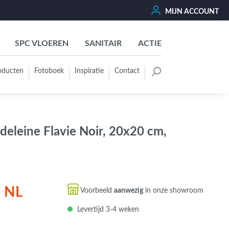
MIJN ACCOUNT
SPC VLOEREN
SANITAIR
ACTIE
oducten
Fotoboek
Inspiratie
Contact
oertegels
Kleurgroep
Wit - Beige - Créme - Ivoor
adeleine Flavie Noir, 20x20 cm,
Grijs - Antraciet - Zwart
Groen - Olive - Jade - Sage
Blauw
Bruin - Cotto - Moka
n NL
Voorbeeld
aanwezig
in onze showroom
Oker - Geel - Oranje
Levertijd 3-4 weken
Rood - Roze - Paars