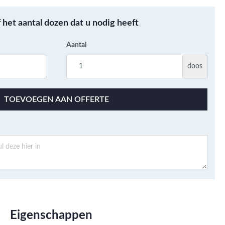
Metallic - Goud - Brons -
Metaal
f het aantal dozen dat u nodig heeft
Wandtegels met een
patroon / mix van kleur
Aantal
Beton- cementlook
doos
wandtegels
Natuursteenlook
TOEVOEGEN AAN OFFERTE
wandtegels
Marmerlook wandtegels
Eigenschappen