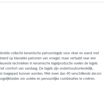
ans Verband
jkende en Aparte
aten
ere formaten
gebreide collectie keramische patroontegels voor vloer en wand met
pireerd op klassieke patronen van vroeger, maar vertaald naar een
 nieuwste technieken in keramische tegelproductie voelen de tegels
et comfort van vandaag. De tegels zijn onderhoudsvriendelijk,
ruimte toegepast kunnen worden. Met meer dan 40 verschillende decors
 mogelijkheden om unieke en persoonlijke combinaties te creëren.