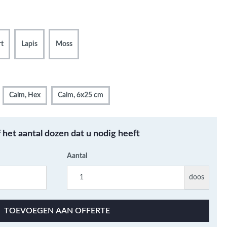
Metallic - Goud - Brons -
Metaal
Wandtegels met een
rt
Lapis
Moss
patroon / mix van kleur
Beton- cementlook
wandtegels
Natuursteenlook
Calm, Hex
Calm, 6x25 cm
wandtegels
Marmerlook wandtegels
f het aantal dozen dat u nodig heeft
Aantal
doos
TOEVOEGEN AAN OFFERTE