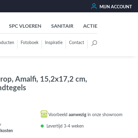
MIJN ACCOUNT
SPC VLOEREN
SANITAIR
ACTIE
oducten
Fotoboek
Inspiratie
Contact
oertegels
Kleurgroep
Wit - Beige - Créme - Ivoor
rop, Amalfi, 15,2x17,2 cm,
Grijs - Antraciet - Zwart
ndtegels
Groen - Olive - Jade - Sage
Blauw
Bruin - Cotto - Moka
Voorbeeld
aanwezig
in onze showroom
Oker - Geel - Oranje
7
Levertijd 3-4 weken
Rood - Roze - Paars
dkosten