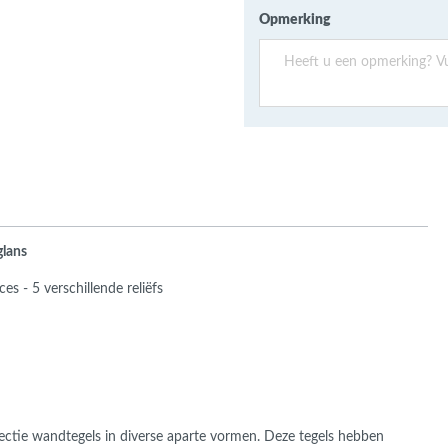
ans Verband
Opmerking
jkende en Aparte
aten
ere formaten
glans
s - 5 verschillende reliëfs
lectie wandtegels in diverse aparte vormen. Deze tegels hebben