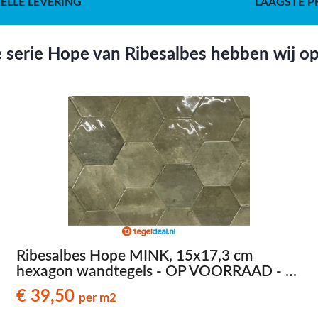
ELLE LEVERING
LAAGSTE P
serie Hope van Ribesalbes hebben wij o
Ribesalbes Hope MINK, 15x17,3 cm
hexagon wandtegels - OP VOORRAAD - €
39,50 per m2
€ 39,50
per m2