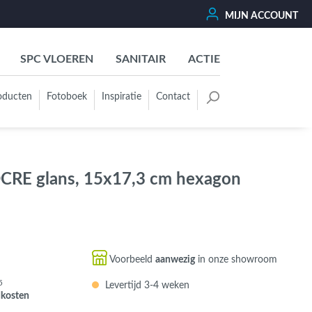
MIJN ACCOUNT
SPC VLOEREN
SANITAIR
ACTIE
oducten
Fotoboek
Inspiratie
Contact
oertegels
Kleurgroep
Wit - Beige - Créme - Ivoor
CRE glans, 15x17,3 cm hexagon
Grijs - Antraciet - Zwart
Groen - Olive - Jade - Sage
Blauw
Bruin - Cotto - Moka
Voorbeeld
aanwezig
in onze showroom
Oker - Geel - Oranje
5
Levertijd 3-4 weken
Rood - Roze - Paars
dkosten