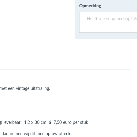
ans Verband
Opmerking
jkende en Aparte
aten
ere formaten
t een vintage uitstraling.
ing) leverbaar; 1,2 x 30 cm á 7,50 euro per stuk
, dan nemen wij dit mee op uw offerte.