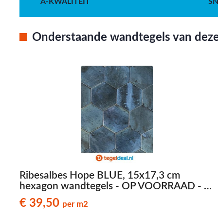
A-KWALITEIT
SN
Onderstaande wandtegels van deze 
Ribesalbes Hope BLUE, 15x17,3 cm
hexagon wandtegels - OP VOORRAAD - €
39,50 per m2
€ 39,50
per m2