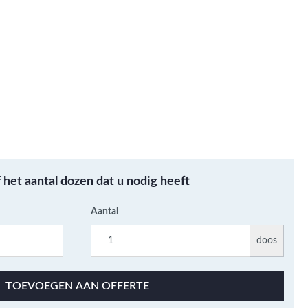
Metallic - Goud - Brons -
Metaal
Wandtegels met een
patroon / mix van kleur
Beton- cementlook
wandtegels
Natuursteenlook
wandtegels
Marmerlook wandtegels
f het aantal dozen dat u nodig heeft
Aantal
doos
TOEVOEGEN AAN OFFERTE