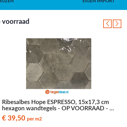
RIJZEN
EIGEN IMPORT
p voorraad
Ribesalbes Hope ESPRESSO, 15x17,3 cm
hexagon wandtegels - OP VOORRAAD - €
39,50 per m2
€
€ 39,50
per m2