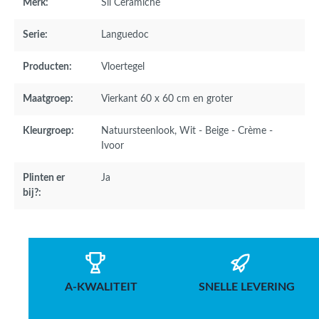
Merk:
Sil Ceramiche
Serie:
Languedoc
Producten:
Vloertegel
Maatgroep:
Vierkant 60 x 60 cm en groter
Kleurgroep:
Natuursteenlook
, Wit - Beige - Crème -
Ivoor
Plinten er
Ja
bij?:
A-KWALITEIT
SNELLE LEVERING