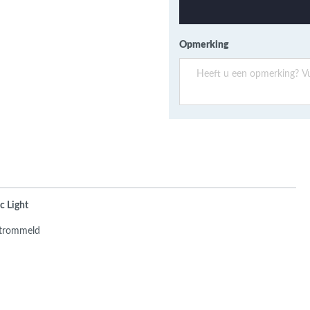
ans Verband
jkende en Aparte
aten
Opmerking
ere formaten
c Light
etrommeld