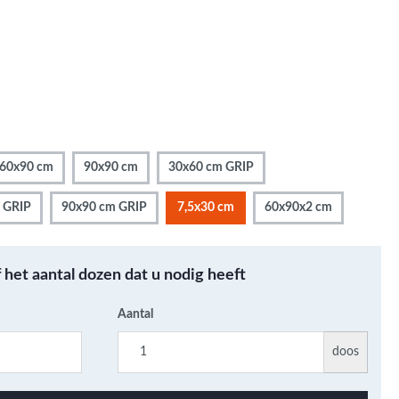
Metallic - Goud - Brons -
Metaal
Wandtegels met een
patroon / mix van kleur
Beton- cementlook
wandtegels
Natuursteenlook
60x90 cm
90x90 cm
30x60 cm GRIP
wandtegels
Marmerlook wandtegels
 GRIP
90x90 cm GRIP
7,5x30 cm
60x90x2 cm
f het aantal dozen dat u nodig heeft
Aantal
doos