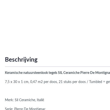
Roma
Afwi
Form
Grot
Beschrijving
Keramische natuursteenlook tegels SIL Ceramiche Pierre De Montigna
7,5 x 30 x 1 cm,
0,47 m2 per doos, 21 stuks per doos / Tumbled = g
Merk: Sil Ceramiche, Italië
Serie: Pierre De Montignac