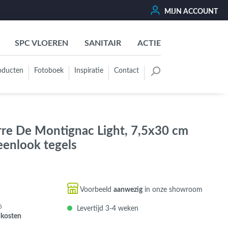
MIJN ACCOUNT
SPC VLOEREN
SANITAIR
ACTIE
oducten
Fotoboek
Inspiratie
Contact
oertegels
Kleurgroep
Wit - Beige - Créme - Ivoor
rre De Montignac Light, 7,5x30 cm
Grijs - Antraciet - Zwart
eenlook tegels
Groen - Olive - Jade - Sage
Blauw
Bruin - Cotto - Moka
Voorbeeld
aanwezig
in onze showroom
Oker - Geel - Oranje
5
Levertijd 3-4 weken
Rood - Roze - Paars
dkosten