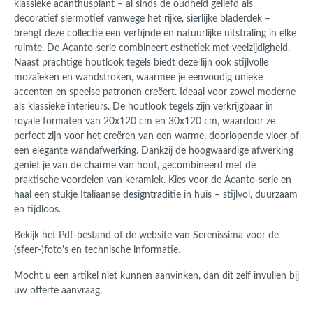
klassieke acanthusplant – al sinds de oudheid geliefd als
decoratief siermotief vanwege het rijke, sierlijke bladerdek –
brengt deze collectie een verfijnde en natuurlijke uitstraling in elke
ruimte. De Acanto-serie combineert esthetiek met veelzijdigheid.
Naast prachtige houtlook tegels biedt deze lijn ook stijlvolle
mozaïeken en wandstroken, waarmee je eenvoudig unieke
accenten en speelse patronen creëert. Ideaal voor zowel moderne
als klassieke interieurs. De houtlook tegels zijn verkrijgbaar in
royale formaten van 20x120 cm en 30x120 cm, waardoor ze
perfect zijn voor het creëren van een warme, doorlopende vloer of
een elegante wandafwerking. Dankzij de hoogwaardige afwerking
geniet je van de charme van hout, gecombineerd met de
praktische voordelen van keramiek. Kies voor de Acanto-serie en
haal een stukje Italiaanse designtraditie in huis – stijlvol, duurzaam
en tijdloos.
Bekijk het Pdf-bestand of de website van Serenissima voor de
(sfeer-)foto's en technische informatie.
Mocht u een artikel niet kunnen aanvinken, dan dit zelf invullen bij
uw offerte aanvraag.