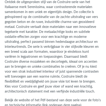
Ontdek de uitgesproken stijl van de Costruire-serie van het
Italiaanse merk Serenissima, waar contrasterende materialen
samenkomen in een uniek en eigentijds design. De collectie is
geïnspireerd op de combinatie van de zachte uitstraling van vers
gegoten beton en de ruwe, industriële charme van geoxideerd
metaal. Costruire vertaalt deze materialen naar een innovatieve
tegelserie met karakter. De metaalachtige looks en subtiele
oxidatie-effecten zorgen voor een krachtige en moderne
uitstraling, perfect passend binnen hedendaagse architectuur en
interieurtrends. De serie is verkrijgbaar in vier stijlvolle kleuren en
een breed scala aan formaten, waardoor je eindeloos kunt
variëren in legpatronen en toepassingen. Daarnaast biedt
Costruire diverse mozaïeken en decortegels, ideaal om accenten
aan te brengen en unieke combinaties te creëren. Of je nu kiest
voor een strak industrieel interieur of juist spannende contrasten
wilt toevoegen aan een warme ruimte, Costruire biedt de
flexibiliteit en veelzijdigheid om jouw visie tot leven te brengen.
Kies voor Costruire en geef jouw vloer of wand een krachtig,
architectonisch statement met een verfijnde industriële touch.
Bekijk de website of het Pdf-bestand van deze serie voor de foto's
en technische informatie (link onderaan deze pagina).