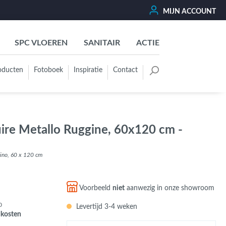
MIJN ACCOUNT
SPC VLOEREN
SANITAIR
ACTIE
oducten
Fotoboek
Inspiratie
Contact
oertegels
Kleurgroep
Wit - Beige - Créme - Ivoor
ire Metallo Ruggine, 60x120 cm -
Grijs - Antraciet - Zwart
Groen - Olive - Jade - Sage
gino, 60 x 120 cm
Blauw
Bruin - Cotto - Moka
Voorbeeld
niet
aanwezig in onze showroom
Oker - Geel - Oranje
0
Levertijd 3-4 weken
Rood - Roze - Paars
dkosten