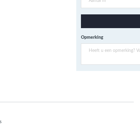
ans Verband
jkende en Aparte
aten
ere formaten
Opmerking
s