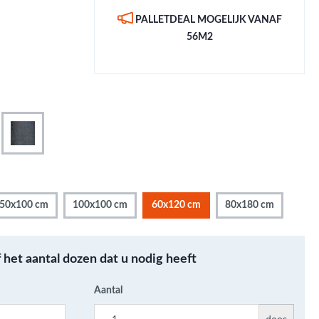
Metallic - Goud - Brons -
PALLETDEAL MOGELIJK VANAF
Metaal
56M2
Wandtegels met een
patroon / mix van kleur
Beton- cementlook
wandtegels
Natuursteenlook
wandtegels
Marmerlook wandtegels
50x100 cm
100x100 cm
60x120 cm
80x180 cm
f het aantal dozen dat u nodig heeft
Aantal