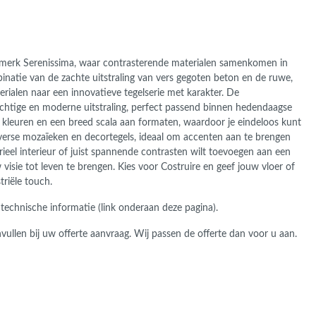
se merk Serenissima, waar contrasterende materialen samenkomen in
binatie van de zachte uitstraling van vers gegoten beton en de ruwe,
erialen naar een innovatieve tegelserie met karakter. De
achtige en moderne uitstraling, perfect passend binnen hedendaagse
olle kleuren en een breed scala aan formaten, waardoor je eindeloos kunt
iverse mozaïeken en decortegels, ideaal om accenten aan te brengen
rieel interieur of juist spannende contrasten wilt toevoegen aan een
w visie tot leven te brengen. Kies voor Costruire en geef jouw vloer of
riële touch.
 technische informatie (link onderaan deze pagina).
vullen bij uw offerte aanvraag. Wij passen de offerte dan voor u aan.