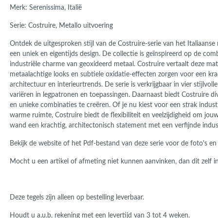
Merk: Serenissima, Italië
Serie: Costruire, Metallo uitvoering
Ontdek de uitgesproken stijl van de Costruire-serie van het Italiaan
een uniek en eigentijds design. De collectie is geïnspireerd op de com
industriële charme van geoxideerd metaal. Costruire vertaalt deze mat
metaalachtige looks en subtiele oxidatie-effecten zorgen voor een kr
architectuur en interieurtrends. De serie is verkrijgbaar in vier stijlv
variëren in legpatronen en toepassingen. Daarnaast biedt Costruire d
en unieke combinaties te creëren. Of je nu kiest voor een strak indust
warme ruimte, Costruire biedt de flexibiliteit en veelzijdigheid om jou
wand een krachtig, architectonisch statement met een verfijnde indust
Bekijk de website of het Pdf-bestand van deze serie voor de foto's en
Mocht u een artikel of afmeting niet kunnen aanvinken, dan dit zelf in
Deze tegels zijn alleen op bestelling leverbaar.
Houdt u a.u.b. rekening met een levertijd van 3 tot 4 weken.