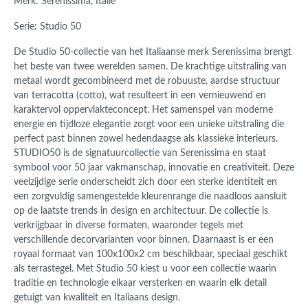
Merk: Serenissima, Italië
Serie: Studio 50
De Studio 50-collectie van het Italiaanse merk Serenissima brengt
het beste van twee werelden samen. De krachtige uitstraling van
metaal wordt gecombineerd met de robuuste, aardse structuur
van terracotta (cotto), wat resulteert in een vernieuwend en
karaktervol oppervlakteconcept. Het samenspel van moderne
energie en tijdloze elegantie zorgt voor een unieke uitstraling die
perfect past binnen zowel hedendaagse als klassieke interieurs.
STUDIO50 is de signatuurcollectie van Serenissima en staat
symbool voor 50 jaar vakmanschap, innovatie en creativiteit. Deze
veelzijdige serie onderscheidt zich door een sterke identiteit en
een zorgvuldig samengestelde kleurenrange die naadloos aansluit
op de laatste trends in design en architectuur. De collectie is
verkrijgbaar in diverse formaten, waaronder tegels met
verschillende decorvarianten voor binnen. Daarnaast is er een
royaal formaat van 100x100x2 cm beschikbaar, speciaal geschikt
als terrastegel. Met Studio 50 kiest u voor een collectie waarin
traditie en technologie elkaar versterken en waarin elk detail
getuigt van kwaliteit en Italiaans design.