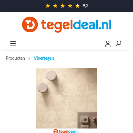
9,2
Producten
Vloertegels