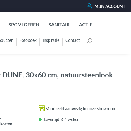
MIJN ACCOUNT
SPC VLOEREN
SANITAIR
ACTIE
oducten
Fotoboek
Inspiratie
Contact
oertegels
Kleurgroep
Wit - Beige - Créme - Ivoor
r DUNE, 30x60 cm, natuursteenlook
Grijs - Antraciet - Zwart
Groen - Olive - Jade - Sage
Blauw
Bruin - Cotto - Moka
Voorbeeld
aanwezig
in onze showroom
Oker - Geel - Oranje
7
Levertijd 3-4 weken
Rood - Roze - Paars
dkosten