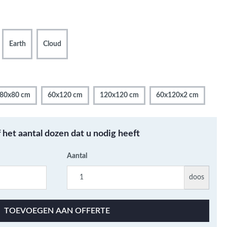
Metallic - Goud - Brons -
Metaal
Wandtegels met een
Earth
Cloud
patroon / mix van kleur
Beton- cementlook
wandtegels
Natuursteenlook
80x80 cm
60x120 cm
120x120 cm
60x120x2 cm
wandtegels
Marmerlook wandtegels
f het aantal dozen dat u nodig heeft
Aantal
doos
TOEVOEGEN AAN OFFERTE