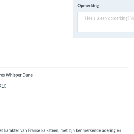
ans Verband
Opmerking
jkende en Aparte
aten
ere formaten
res Whisper Dune
 R10
et karakter van Franse kalksteen, met zijn kenmerkende adering en