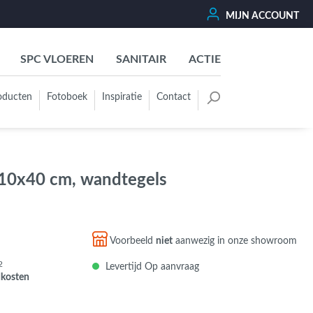
MIJN ACCOUNT
SPC VLOEREN
SANITAIR
ACTIE
oducten
Fotoboek
Inspiratie
Contact
oertegels
Kleurgroep
Wit - Beige - Créme - Ivoor
, 10x40 cm, wandtegels
Grijs - Antraciet - Zwart
Groen - Olive - Jade - Sage
Blauw
Voorbeeld
niet
aanwezig in onze showroom
Bruin - Cotto - Moka
2
Levertijd Op aanvraag
Oker - Geel - Oranje
dkosten
Rood - Roze - Paars