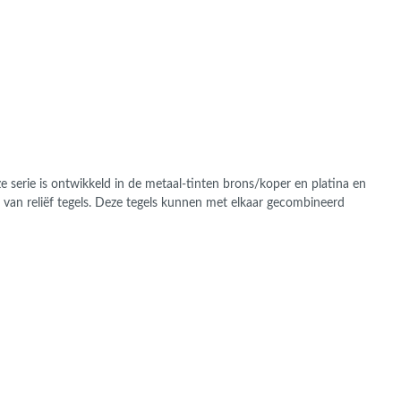
ans Verband
jkende en Aparte
aten
ere formaten
 serie is ontwikkeld in de metaal-tinten brons/koper en platina en
x van reliëf tegels. Deze tegels kunnen met elkaar gecombineerd