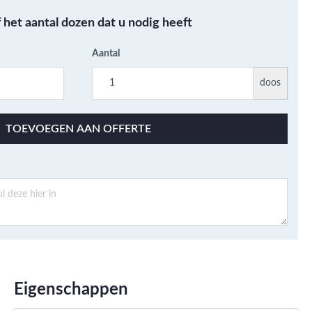
Metallic - Goud - Brons -
f het aantal dozen dat u nodig heeft
Metaal
Wandtegels met een
Aantal
patroon / mix van kleur
Beton- cementlook
doos
wandtegels
Natuursteenlook
TOEVOEGEN AAN OFFERTE
wandtegels
Marmerlook wandtegels
Eigenschappen