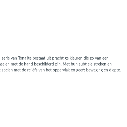
ans Verband
jkende en Aparte
aten
ere formaten
serie van Tonalite bestaat uit prachtige kleuren die zo van een
enselen met de hand beschilderd zijn. Met hun subtiele streken en
t spelen met de reliëfs van het oppervlak en geeft beweging en diepte.