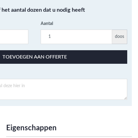
Metallic - Goud - Brons -
f het aantal dozen dat u nodig heeft
Metaal
Wandtegels met een
Aantal
patroon / mix van kleur
Beton- cementlook
doos
wandtegels
Natuursteenlook
TOEVOEGEN AAN OFFERTE
wandtegels
Marmerlook wandtegels
Eigenschappen