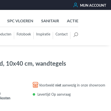
MIJN ACCOUNT
SPC VLOEREN
SANITAIR
ACTIE
oducten
Fotoboek
Inspiratie
Contact
oertegels
Kleurgroep
Wit - Beige - Créme - Ivoor
rd, 10x40 cm, wandtegels
Grijs - Antraciet - Zwart
Groen - Olive - Jade - Sage
Blauw
Voorbeeld
niet
aanwezig in onze showroom
Bruin - Cotto - Moka
2
Levertijd Op aanvraag
Oker - Geel - Oranje
dkosten
Rood - Roze - Paars