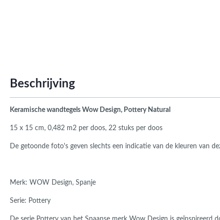
Roma
Afwi
Form
Grot
Beschrijving
Keramische wandtegels Wow Design, Pottery Natural
15 x 15 cm, 0,482 m2 per doos, 22 stuks per doos
De getoonde foto's geven slechts een indicatie van de kleuren van dez
Merk:
WOW Design, Spanje
Serie: Pottery
De serie Pottery van het Spaanse merk Wow Design is geïnspireerd do