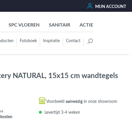
MIJN ACCOUNT
SPC VLOEREN
SANITAIR
ACTIE
oducten
Fotoboek
Inspiratie
Contact
oertegels
Kleurgroep
Wit - Beige - Créme - Ivoor
ery NATURAL, 15x15 cm wandtegels
Grijs - Antraciet - Zwart
Groen - Olive - Jade - Sage
Blauw
Voorbeeld
aanwezig
in onze showroom
Bruin - Cotto - Moka
54
Levertijd 3-4 weken
Oker - Geel - Oranje
dkosten
Rood - Roze - Paars