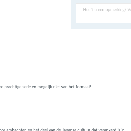
ans Verband
jkende en Aparte
aten
ere formaten
e prachtige serie en mogelijk niet van het formaat!
or ambachten en het deel van de Japanse cultuur dat verankerd is in