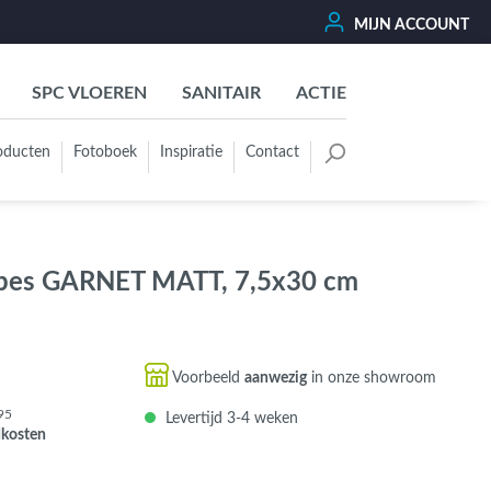
MIJN ACCOUNT
SPC VLOEREN
SANITAIR
ACTIE
oducten
Fotoboek
Inspiratie
Contact
oertegels
Kleurgroep
Wit - Beige - Créme - Ivoor
pes GARNET MATT, 7,5x30 cm
Grijs - Antraciet - Zwart
Groen - Olive - Jade - Sage
Blauw
Voorbeeld
aanwezig
in onze showroom
Bruin - Cotto - Moka
95
Levertijd 3-4 weken
Oker - Geel - Oranje
dkosten
Rood - Roze - Paars