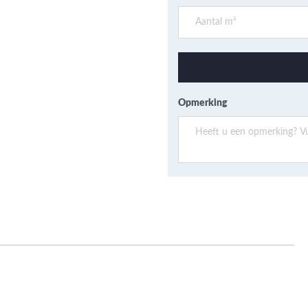
ans Verband
jkende en Aparte
aten
ere formaten
Opmerking