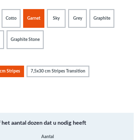
Metallic - Goud - Brons -
Metaal
Cotto
Garnet
Sky
Grey
Graphite
Wandtegels met een
patroon / mix van kleur
Beton- cementlook
Graphite Stone
wandtegels
Natuursteenlook
wandtegels
cm Stripes
7,5x30 cm Stripes Transition
Marmerlook wandtegels
f het aantal dozen dat u nodig heeft
Aantal