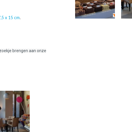
ans Verband
jkende en Aparte
aten
7,5 x 15 cm
.
ere formaten
ezoekje brengen aan onze