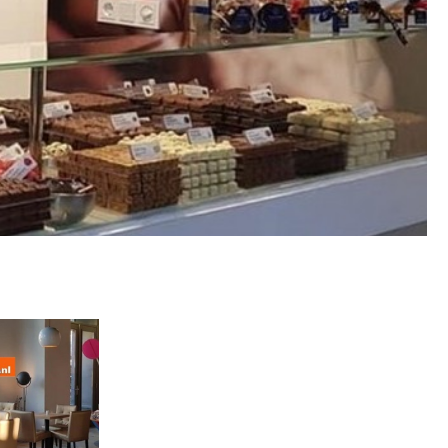
Metallic - Goud - Brons -
Metaal
Wandtegels met een
patroon / mix van kleur
Beton- cementlook
wandtegels
Natuursteenlook
wandtegels
Marmerlook wandtegels