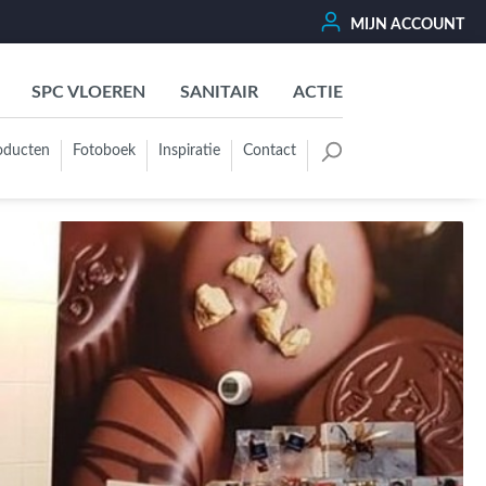
MIJN ACCOUNT
SPC VLOEREN
SANITAIR
ACTIE
oducten
Fotoboek
Inspiratie
Contact
oertegels
Kleurgroep
Wit - Beige - Créme - Ivoor
Grijs - Antraciet - Zwart
Groen - Olive - Jade - Sage
Blauw
Bruin - Cotto - Moka
Oker - Geel - Oranje
Rood - Roze - Paars