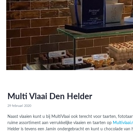
6 x 2
60 x
14 x
cm e
120 
6 x 1
5 x 4
6,5 
30 x
x 36
7.5 
20 x
10 x
20 x
20 x
x 25
6 x 
30 x
x 33
5 x 
40 x
7 x 2
x 45
x 30
Multi Vlaai Den Helder
7,5 
12,5
30 x
5 x 
29 februari 2020
grote
9,2 x
Naast vlaaien kunt u bij MultiVlaai ook terecht voor taarten, fototaa
60 x
13,2
ruime assortiment aan verrukkelijke vlaaien en taarten op
Multivlaai.
grote
Helder is tevens een Jamin ondergebracht en kunt u chocolade van 
5 x 