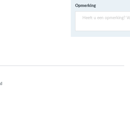
ans Verband
Opmerking
jkende en Aparte
aten
ere formaten
rd