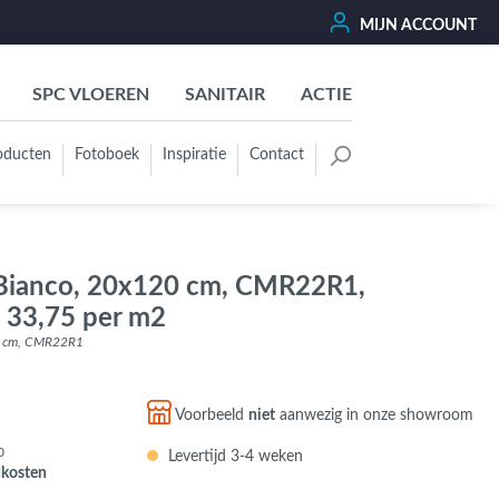
MIJN ACCOUNT
SPC VLOEREN
SANITAIR
ACTIE
oducten
Fotoboek
Inspiratie
Contact
oertegels
Kleurgroep
Wit - Beige - Créme - Ivoor
 Bianco, 20x120 cm, CMR22R1,
Grijs - Antraciet - Zwart
€ 33,75 per m2
Groen - Olive - Jade - Sage
20 cm, CMR22R1
Blauw
Bruin - Cotto - Moka
Voorbeeld
niet
aanwezig in onze showroom
Oker - Geel - Oranje
0
Levertijd 3-4 weken
Rood - Roze - Paars
dkosten