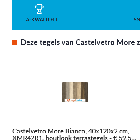
A-KWALITEIT
SN
Deze tegels van Castelvetro More zi
Castelvetro More Bianco, 40x120x2 cm,
XMR42R1, houtlook terrastegels - € 59,50