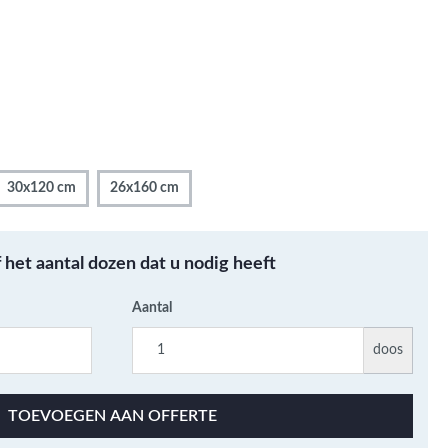
Metallic - Goud - Brons -
Metaal
Wandtegels met een
patroon / mix van kleur
Beton- cementlook
wandtegels
Natuursteenlook
30x120 cm
26x160 cm
wandtegels
Marmerlook wandtegels
f het aantal dozen dat u nodig heeft
Aantal
doos
TOEVOEGEN AAN OFFERTE