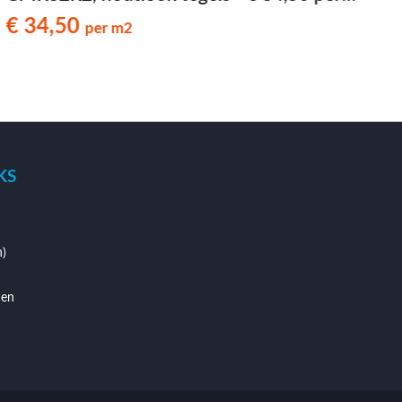
m2
€ 34,50
per m2
KS
)
den