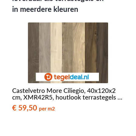
in meerdere kleuren
Castelvetro More Ciliegio, 40x120x2
cm, XMR42R5, houtlook terrastegels -
C
€ 59,50 per m2
€ 59,50
per m2