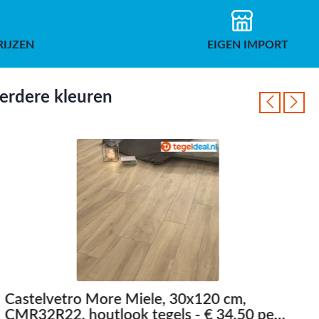
RIJZEN
EIGEN IMPORT
eerdere kleuren
Castelvetro More Miele, 30x120 cm,
C
CMR32R22, houtlook tegels - € 34,50 per
C