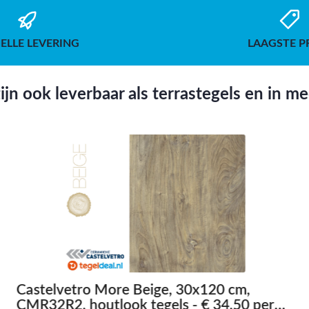
ELLE LEVERING
LAAGSTE P
jn ook leverbaar als terrastegels en in m
Castelvetro More Beige, 30x120 cm,
CMR32R2, houtlook tegels - € 34,50 per