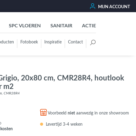
MIJN ACCOUNT
SPC VLOEREN
SANITAIR
ACTIE
oducten
Fotoboek
Inspiratie
Contact
oertegels
Kleurgroep
Wit - Beige - Créme - Ivoor
Grigio, 20x80 cm, CMR28R4, houtlook
Grijs - Antraciet - Zwart
er m2
Groen - Olive - Jade - Sage
 cm, CMR28R4
Blauw
Bruin - Cotto - Moka
Voorbeeld
niet
aanwezig in onze showroom
Oker - Geel - Oranje
0
Levertijd 3-4 weken
Rood - Roze - Paars
dkosten