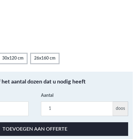
Metallic - Goud - Brons -
Metaal
Wandtegels met een
patroon / mix van kleur
Beton- cementlook
wandtegels
Natuursteenlook
30x120 cm
26x160 cm
wandtegels
Marmerlook wandtegels
f het aantal dozen dat u nodig heeft
Aantal
doos
TOEVOEGEN AAN OFFERTE