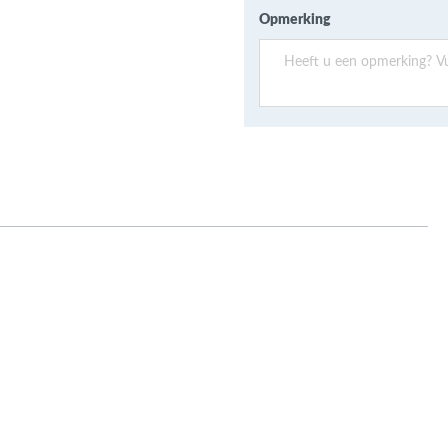
ans Verband
Opmerking
jkende en Aparte
aten
ere formaten