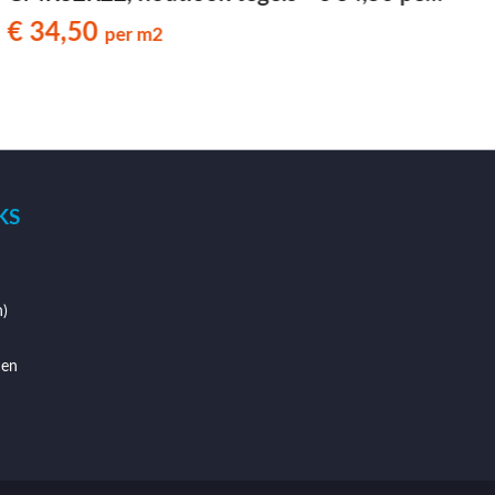
m2
€ 34,50
per m2
KS
)
den