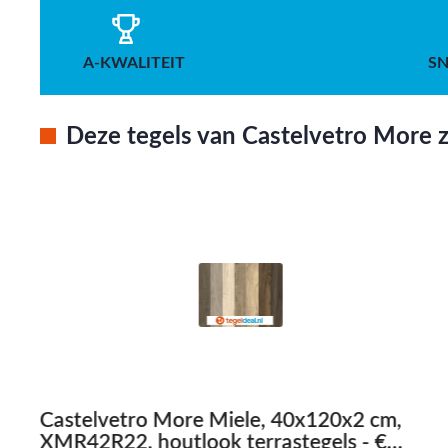
A-KWALITEIT
SN
Deze tegels van Castelvetro More zi
Castelvetro More Miele, 40x120x2 cm,
XMR42R22, houtlook terrastegels - €