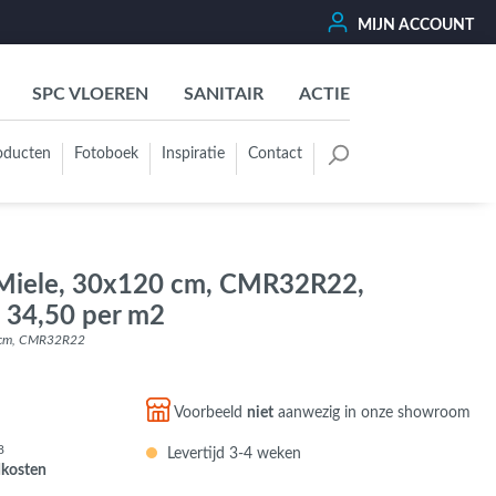
MIJN ACCOUNT
SPC VLOEREN
SANITAIR
ACTIE
oducten
Fotoboek
Inspiratie
Contact
oertegels
Kleurgroep
Wit - Beige - Créme - Ivoor
 Miele, 30x120 cm, CMR32R22,
Grijs - Antraciet - Zwart
€ 34,50 per m2
Groen - Olive - Jade - Sage
0 cm, CMR32R22
Blauw
Bruin - Cotto - Moka
Voorbeeld
niet
aanwezig in onze showroom
Oker - Geel - Oranje
8
Levertijd 3-4 weken
Rood - Roze - Paars
dkosten