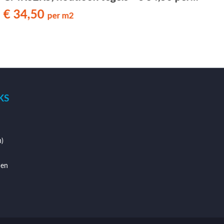
m2
€ 34,50
per m2
KS
)
den