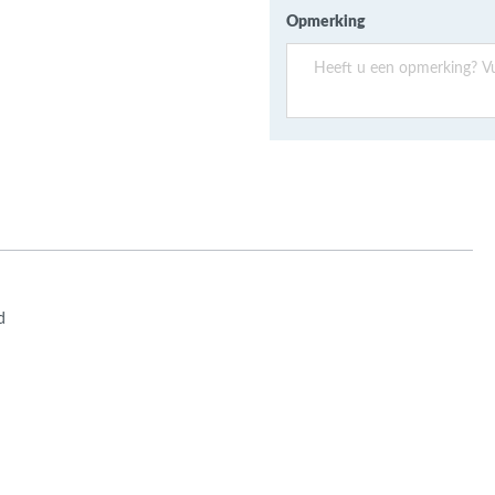
ans Verband
Opmerking
jkende en Aparte
aten
ere formaten
d