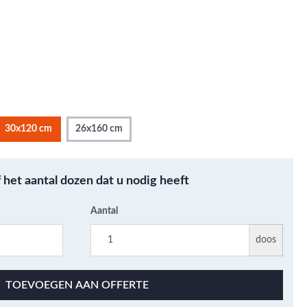
Metallic - Goud - Brons -
Metaal
Wandtegels met een
patroon / mix van kleur
Beton- cementlook
wandtegels
Natuursteenlook
30x120 cm
26x160 cm
wandtegels
Marmerlook wandtegels
f het aantal dozen dat u nodig heeft
Aantal
doos
TOEVOEGEN AAN OFFERTE