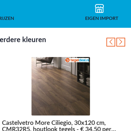
RIJZEN
EIGEN IMPORT
eerdere kleuren
Castelvetro More Ciliegio, 30x120 cm,
CMR32R5, houtlook tegels - € 34,50 per
C