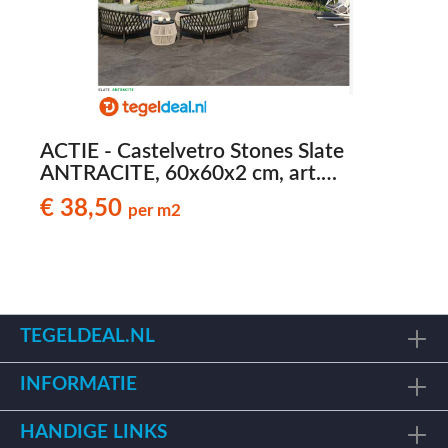
ACTIE - Castelvetro Stones Slate
A
ANTRACITE, 60x60x2 cm, art.
€
XSL60R7, leisteen-look terrastegels - €
l
€ 38,50
per m2
38,50 per m2
TEGELDEAL.NL
INFORMATIE
HANDIGE LINKS