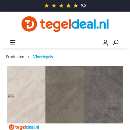
9,2
Producten
Vloertegels