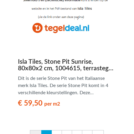
uitstraling, geschikt voor ieder hedendaags
interieur.
Isla Tiles, Stone Pit Sunrise,
80x80x2 cm, 1004615, terrastegels
- € 59,50 per m2
Dit is de serie Stone Pit van het Italiaanse
merk Isla Tiles. De serie Stone Pit komt in 4
verschillende kleurstellingen. Deze
natuursteenlook tegels hebben een
€ 59,50
per m2
verouderde uitstraling en zijn van bijzonder
goede kwaliteit. Tevens zijn deze
natuursteenlook tegels verkrijgbaar in een
Romaans legpatroon.