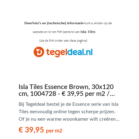
goede kwaliteit. Tevens zijn deze
natuursteenlook tegels verkrijgbaar in een
Romaans legpatroon.
Isla Tiles Essence Brown, 30x120
cm, 1004728 - € 39,95 per m2 /
Palletdeal op aanvraag
Bij Tegeldeal bestel je de Essence serie van Isla
Tiles eenvoudig online tegen scherpe prijzen.
Of je nu een warme woonkamer wilt creëren
of een onderhoudsvriendelijke badkamer met
€ 39,95
per m2
houtuitstraling zoekt – Essence biedt een