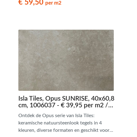
€ 59,50
per m2
in tinten. Dankzij het gebruik van digitale
technologieën is elke tegel uniek. De
combinatie van formaten maken een Romaans
Verband mogelijk. Een serie met een warme
uitstraling, geschikt voor ieder hedendaags
interieur.
Isla Tiles, Opus SUNRISE, 40x60,8
cm, 1006037 - € 39,95 per m2 /
Palletdeal op aanvraag
Ontdek de Opus serie van Isla Tiles:
keramische natuursteenlook tegels in 4
kleuren, diverse formaten en geschikt voor