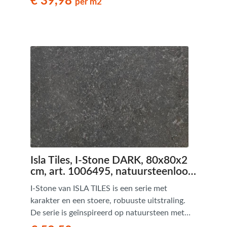
€ 39,98
per m2
Isla Tiles, I-Stone DARK, 80x80x2
cm, art. 1006495, natuursteenlook
terrastegels - € 59,50 per m2
I-Stone van ISLA TILES is een serie met
karakter en een stoere, robuuste uitstraling.
De serie is geïnspireerd op natuursteen met
zijn opvallende textuur en natuurlijke nuances