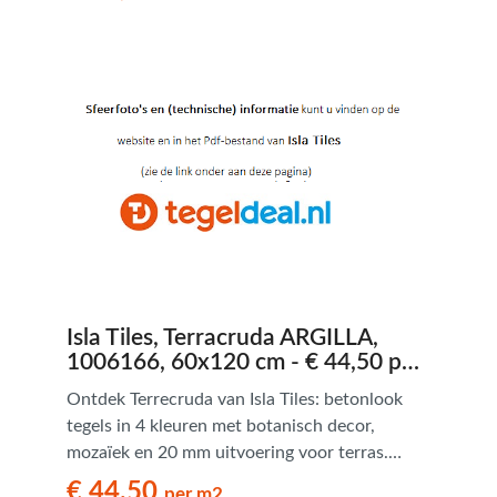
verleden met een sfeer die de kleuren en
texturen van het originele materiaal opnieuw
tot leven brengt en de charme van het
ambachtelijk product behoudt. Deze
terracotta-look serie is verkrijgbaar in diverse
tinten, formaten en uitvoeringen, waaronder
romaans verband en een 2 cm dik formaat
voor uw terras.
Isla Tiles, Terracruda ARGILLA,
1006166, 60x120 cm - € 44,50 per
m2
Ontdek Terrecruda van Isla Tiles: betonlook
tegels in 4 kleuren met botanisch decor,
mozaïek en 20 mm uitvoering voor terras.
Modern en veelzijdig.
€ 44,50
per m2