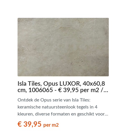
tijdloze en praktische oplossing.
Isla Tiles, Opus LUXOR, 40x60,8
cm, 1006065 - € 39,95 per m2 /
Palletdeal op aanvraag
Ontdek de Opus serie van Isla Tiles:
keramische natuursteenlook tegels in 4
kleuren, diverse formaten en geschikt voor
Romaans verband. Tijdloos en stijlvol.
€ 39,95
per m2