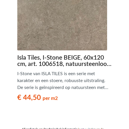
Isla Tiles, I-Stone BEIGE, 60x120
cm, art. 1006518, natuursteenlook
tegels - € 44,50 per m2
I-Stone van ISLA TILES is een serie met
karakter en een stoere, robuuste uitstraling.
De serie is geïnspireerd op natuursteen met
zijn opvallende textuur en natuurlijke nuances
€ 44,50
per m2
in tinten. Dankzij het gebruik van digitale
technologieën is elke tegel uniek. De
combinatie van formaten maken een Romaans
Verband mogelijk. Een serie met een warme