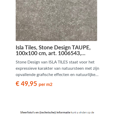
Isla Tiles, Stone Design TAUPE,
100x100 cm, art. 1006543,
natuursteenlook tegels - € 49,95
Stone Design van ISLA TILES staat voor het
per m2
expressieve karakter van natuursteen met zijn
opvallende grafische effecten en natuurlijke
nuances in tinten. Deze serie heeft een
€ 49,95
per m2
eigentijds design in 4 natuurlijke kleuren in het
formaat 100x100 cm.