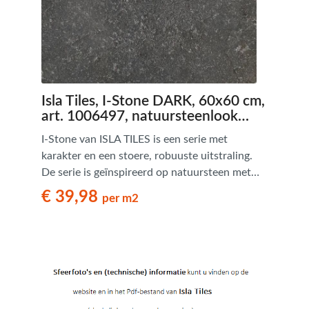
Isla Tiles, I-Stone DARK, 60x60 cm,
art. 1006497, natuursteenlook
tegels - € 39,98 per m2
I-Stone van ISLA TILES is een serie met
karakter en een stoere, robuuste uitstraling.
De serie is geïnspireerd op natuursteen met
zijn opvallende textuur en natuurlijke nuances
€ 39,98
per m2
in tinten. Dankzij het gebruik van digitale
technologieën is elke tegel uniek. De
combinatie van formaten maken een Romaans
Verband mogelijk. Een serie met een warme
uitstraling, geschikt voor ieder hedendaags
interieur.