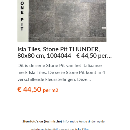
Isla Tiles, Stone Pit THUNDER,
80x80 cm, 1004044 - € 44,50 per
m2
Dit is de serie Stone Pit van het Italiaanse
merk Isla Tiles. De serie Stone Pit komt in 4
verschillende kleurstellingen. Deze
natuursteenlook tegels hebben een
€ 44,50
per m2
verouderde uitstraling en zijn van bijzonder
goede kwaliteit. Tevens zijn deze
natuursteenlook tegels verkrijgbaar in een
Romaans legpatroon.