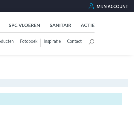
MIJN ACCOUNT
SPC VLOEREN
SANITAIR
ACTIE
oducten
Fotoboek
Inspiratie
Contact
oertegels
Kleurgroep
Wit - Beige - Créme - Ivoor
Grijs - Antraciet - Zwart
Groen - Olive - Jade - Sage
Blauw
Bruin - Cotto - Moka
Oker - Geel - Oranje
Rood - Roze - Paars