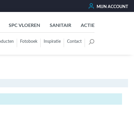
MIJN ACCOUNT
SPC VLOEREN
SANITAIR
ACTIE
oducten
Fotoboek
Inspiratie
Contact
oertegels
Kleurgroep
Wit - Beige - Créme - Ivoor
Grijs - Antraciet - Zwart
Groen - Olive - Jade - Sage
Blauw
Bruin - Cotto - Moka
Oker - Geel - Oranje
Rood - Roze - Paars