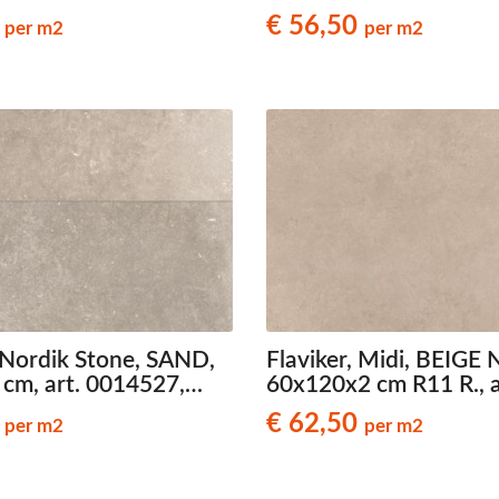
 travertinlook
natuursteenlook terra
0
€ 56,50
per m2
per m2
els
, Nordik Stone, SAND,
Flaviker, Midi, BEIGE
cm, art. 0014527,
60x120x2 cm R11 R., a
eenlook terrastegels
0021165, natuursteen
0
€ 62,50
per m2
per m2
terrastegels