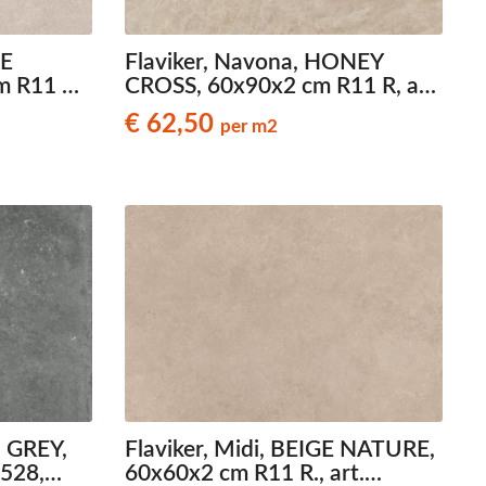
RE
Flaviker, Navona, HONEY
 R11 R.,
CROSS, 60x90x2 cm R11 R, art.
teenlook
code 0007181, travertinlook
€ 62,50
per m2
terrastegels
, GREY,
Flaviker, Midi, BEIGE NATURE,
4528,
60x60x2 cm R11 R., art.