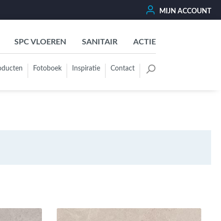
MIJN ACCOUNT
SPC VLOEREN
SANITAIR
ACTIE
oducten
Fotoboek
Inspiratie
Contact
oertegels
Kleurgroep
Wit - Beige - Créme - Ivoor
Grijs - Antraciet - Zwart
Groen - Olive - Jade - Sage
Blauw
Bruin - Cotto - Moka
Oker - Geel - Oranje
Rood - Roze - Paars