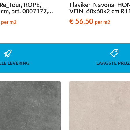
, Re_Tour, ROPE,
Flaviker, Navona, HO
cm, art. 0007177,
VEIN, 60x60x2 cm R11 
eenlook terrastegels
code 0012104, travert
4
€ 56,50
per m2
per m2
terrastegels
LLE LEVERING
LAAGSTE PRIJ