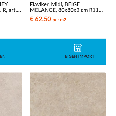
NEY
Flaviker, Midi, BEIGE
R, art.
MELANGE, 80x80x2 cm R11
inlook
R., art. 0021617,
€ 62,50
per m2
natuursteenlook terrastegels
ZEN
EIGEN IMPORT