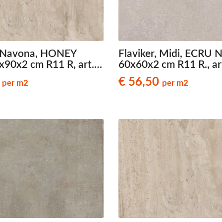
ans Verband
jkende en Aparte
aten
ere formaten
, Navona, HONEY
Flaviker, Midi, ECRU
x90x2 cm R11 R, art.
60x60x2 cm R11 R., ar
7180, travertinlook
0030168, natuursteen
0
€ 56,50
per m2
per m2
els
terrastegels