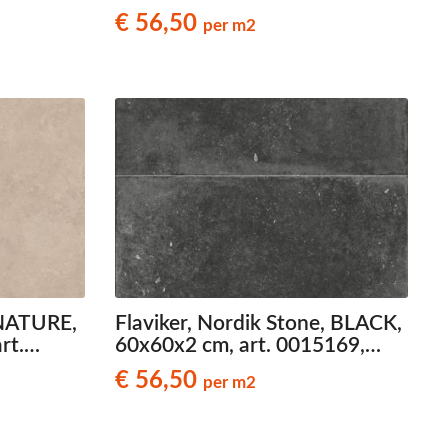
stegels
0030166, natuursteenlook
€ 56,50
per m2
terrastegels
 NATURE,
Flaviker, Nordik Stone, BLACK,
rt.
60x60x2 cm, art. 0015169,
look
natuursteenlook terrastegels
€ 56,50
per m2