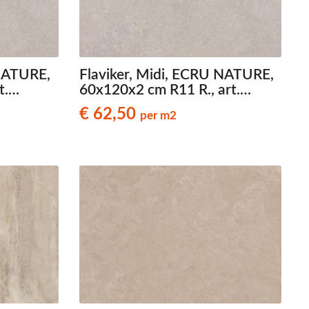
 NATURE,
Flaviker, Midi, ECRU NATURE,
t.
60x120x2 cm R11 R., art.
look
0021167, natuursteenlook
€ 62,50
per m2
terrastegels