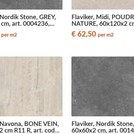
 Nordik Stone, GREY,
Flaviker, Midi, POUD
cm, art. 0004236,
NATURE, 60x120x2 cm
eenlook terrastegels
art. 0021166, natuurs
1
€ 62,50
per m2
per m2
terrastegels
, Navona, BONE VEIN,
Flaviker, Nordik Stone
 cm R11 R, art. code
60x60x2 cm, art. 001