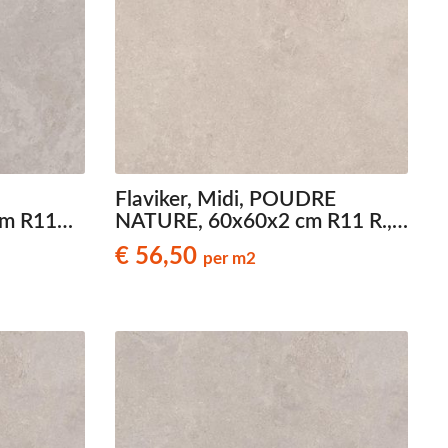
Metallic - Goud - Brons -
Metaal
Wandtegels met een
patroon / mix van kleur
Beton- cementlook
wandtegels
Natuursteenlook
Flaviker, Midi, POUDRE
wandtegels
m R11
NATURE, 60x60x2 cm R11 R.,
Marmerlook wandtegels
art. 0030167, natuursteenlook
€ 56,50
per m2
stegels
terrastegels