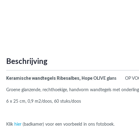
Roma
Afwi
Form
Grot
Beschrijving
Keramische wandtegels Ribesalbes, Hope
OLIVE glans
OP VOO
Groene glanzende, rechthoekige, handvorm wandtegels met onderlinge 
6 x 25 cm, 0,9 m2/doos, 60 stuks/doos
Klik
hier
(badkamer) voor een voorbeeld in ons fotoboek.