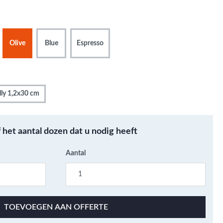
Metallic - Goud - Brons -
Metaal
Wandtegels met een
Olive
Blue
Espresso
patroon / mix van kleur
Beton- cementlook
wandtegels
Natuursteenlook
lly 1,2x30 cm
wandtegels
Marmerlook wandtegels
f het aantal dozen dat u nodig heeft
Aantal
TOEVOEGEN AAN OFFERTE