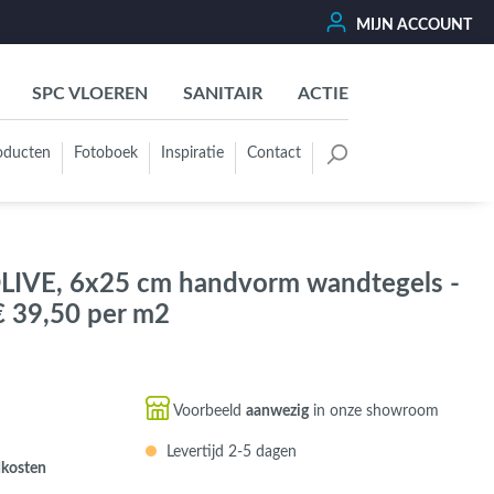
MIJN ACCOUNT
SPC VLOEREN
SANITAIR
ACTIE
oducten
Fotoboek
Inspiratie
Contact
oertegels
Kleurgroep
Wit - Beige - Créme - Ivoor
LIVE, 6x25 cm handvorm wandtegels -
Grijs - Antraciet - Zwart
 39,50 per m2
Groen - Olive - Jade - Sage
Blauw
Bruin - Cotto - Moka
Voorbeeld
aanwezig
in onze showroom
Oker - Geel - Oranje
Levertijd 2-5 dagen
Rood - Roze - Paars
dkosten