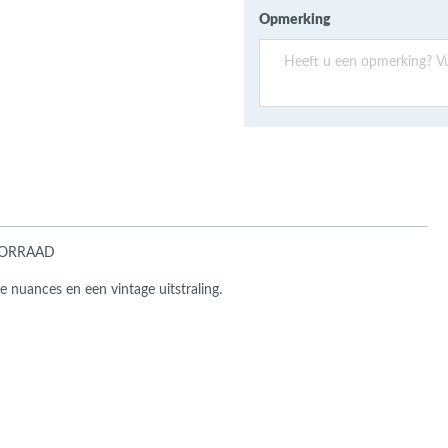
ans Verband
Opmerking
jkende en Aparte
aten
ere formaten
RRAAD
nuances en een vintage uitstraling.