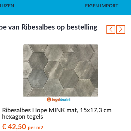
RIJZEN
EIGEN IMPORT
e van Ribesalbes op bestelling
Ribesalbes Hope MINK mat, 15x17,3 cm
hexagon tegels
h
€ 42,50
per m2