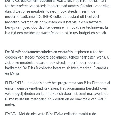
De INK® badkamermeubelen en wastafels
inspireren de klanten
tot het creëren van steeds mooiere badkamers. Comfort voor elke
dag. U ziet onze meubelen daarom ook steeds meer in de
moderne badkamer. De INK® collectie bestaat uit heel veel
modellen, vormen en prijsklassen en is het visuele en tastbare
bewijs van goed doordachte ideeën en innovatieve technieken. Er
is altijd een meubel en wastafel dat past in uw budget en smaak.
De Bliss® badkamermeubelen en wastafels
inspireren u tot het
creëren van steeds mooiere badkamers, geheel naar eigen wens.
U
ziet onze meubelen daarom ook steeds meer in de moderne
badkamer. De Bliss® collectie bestaat uit twee merken; Elements
en E'viva
ELEMENTS:
Inmiddels heeft het programma van Bliss Elements al
enige naamsbekendheid gekregen. Het programma beschikt over
vele mogelijkheden en kenmerkt zich door het semi-maatwerk,
de
ruime keuze uit materialen en kleuren en de maximale van wel 3
meter.
E'VIVA: Met de nieuwste Bliss E'viva collectie maakt u de