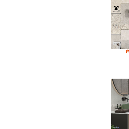
Meribel
Montana
Muse
Native
Neolitick
New Age
Nomade
Norden
Nuance
Overzicht series
Pacific
Panamera
Premiere
Ragnar
Retro