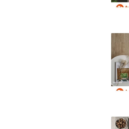
Revival
Sky
Solange
Sonar
Takara
Tangram
Verona
Wood Story
Woodsense
Woodside
Zabâ