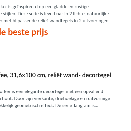
ker is geïnspireerd op een gladde en rustige
tijlen. Deze serie is leverbaar in 2 lichte, natuurlijke
r met bijpassende reliëf wandtegels in 2 uitvoeringen.
e beste prijs
ee, 31,6x100 cm, reliëf wand- decortegel
orker is een elegante decortegel met een opvallend
an hout. Door zijn vierkante, driehoekige en ruitvormige
kelijk geometrisch effect. De serie Tangram is
et dezelfde naam. Een collectie die opvalt door zijn
het niet zich meebrengt. Dankzij zijn zeer resistente,
an Tangram worden toegepast op iedere wand van uw