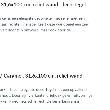
 31,6x100 cm, reliëf wand- decortegel
rker is een elegante decortegel met reliëf met een
 zijn rechte lijnenspel geeft deze wandtegel een zeer
 opvalt door zijn ontwerp, maar ook door de
Dankzij zijn zeer resistente, duurzame en brandwerende
t op iedere wand van uw woning of commerciële
/ Caramel, 31,6x100 cm, reliëf wand-
orker is een elegante decortegel met een opvallend
an hout. Door zijn vierkante, driehoekige en ruitvormige
kelijk geometrisch effect. De serie Tangram is
et dezelfde naam. Een collectie die opvalt door zijn