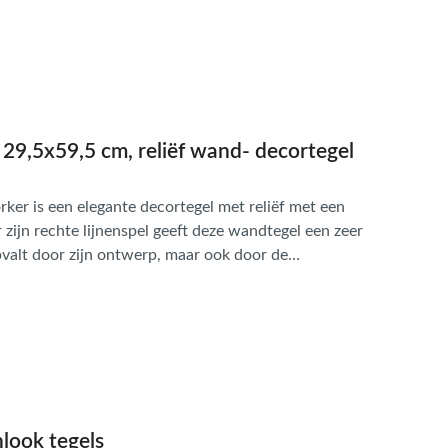
het niet zich meebrengt. Dankzij zijn zeer resistente,
an Tangram worden toegepast op iedere wand van uw
 29,5x59,5 cm, reliëf wand- decortegel
rker is een elegante decortegel met reliëf met een
 zijn rechte lijnenspel geeft deze wandtegel een zeer
 opvalt door zijn ontwerp, maar ook door de
Dankzij zijn zeer resistente, duurzame en brandwerende
t op iedere wand van uw woning of commerciële
nlook tegels