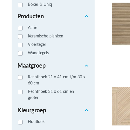
Roma
Boxer & Uniq
Afwi
Broadway
Form
Producten
Calacatta Gold
Grot
Actie
Century
Keramische planken
Colonial Soft
Vloertegel
Columbia
Wandtegels
Concept
Deck
Maatgroep
Dhara
Rechthoek 21 x 41 cm t/m 30 x
Enya
60 cm
Gaia
Rechthoek 31 x 61 cm en
Giant
groter
Hamilton
Kleurgroep
Hills
Houtlook
Horizon