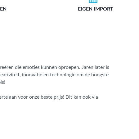
Metallic - Goud - Brons -
ZEN
EIGEN IMPORT
Metaal
Wandtegels met een
patroon / mix van kleur
Beton- cementlook
wandtegels
Natuursteenlook
wandtegels
eëren die emoties kunnen oproepen. Jaren later is
Marmerlook wandtegels
reativiteit, innovatie en technologie om de hoogste
ls!
ferte aan voor onze beste prijs! Dit kan ook via