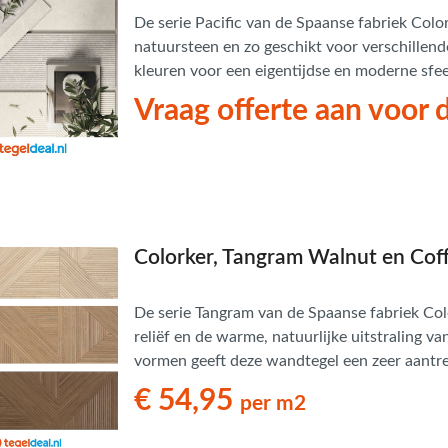
De serie Pacific van de Spaanse fabriek Color
natuursteen en zo geschikt voor verschillende s
kleuren voor een eigentijdse en moderne sfee
Vraag offerte aan voor d
Colorker, Tangram Walnut en Coff
De serie Tangram van de Spaanse fabriek Col
reliëf en de warme, natuurlijke uitstraling v
vormen geeft deze wandtegel een zeer aantrek
geïnspireerd op het mythische Chinese spel m
€ 54,95
per m2
ontwerp, maar ook door de eigenschappen die 
duurzame en brandwerende eigenschappen k