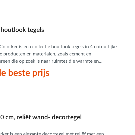
houtlook tegels
lorker is een collectie houtlook tegels in 4 natuurlijke
re producten en materialen, zoals cement en
dereen die op zoek is naar ruimtes die warmte en
gbaar in 4 kleuren, in de afmeting 25x150 cm, geschikt
e beste prijs
0 cm, reliëf wand- decortegel
rker is een elegante decortegel met reliëf met een