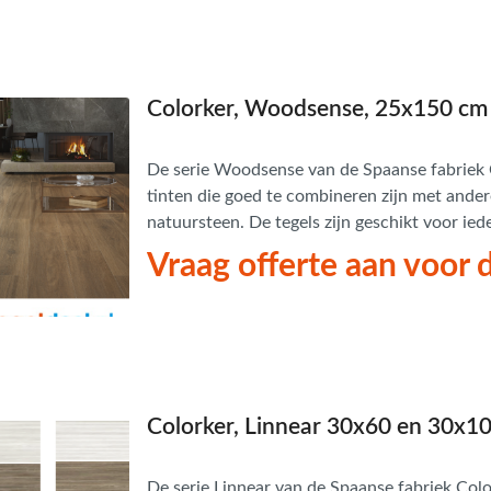
woning of commerciële ruimte.
Colorker, Woodsense, 25x150 cm 
De serie Woodsense van de Spaanse fabriek Co
tinten die goed te combineren zijn met ande
natuursteen. De tegels zijn geschikt voor ie
gezelligheid uitstralen. Deze serie is verkrij
Vraag offerte aan voor d
voor vloer en wand.
Colorker, Linnear 30x60 en 30x10
De serie Linnear van de Spaanse fabriek Colo