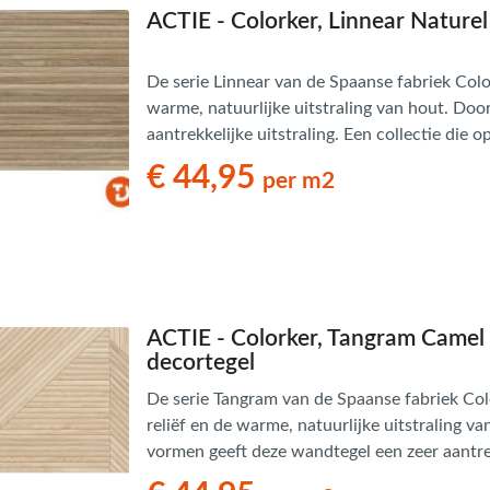
ans Verband
ACTIE - Colorker, Linnear Naturel
jkende en Aparte
aten
De serie Linnear van de Spaanse fabriek Colo
ere formaten
warme, natuurlijke uitstraling van hout. Door
aantrekkelijke uitstraling. Een collectie die
eigenschappen die het niet zich meebrengt. 
€ 44,95
per m2
eigenschappen kan Linnear worden toegepas
ruimte.
ACTIE - Colorker, Tangram Camel 
decortegel
De serie Tangram van de Spaanse fabriek Col
reliëf en de warme, natuurlijke uitstraling v
vormen geeft deze wandtegel een zeer aantrek
geïnspireerd op het mythische Chinese spel m