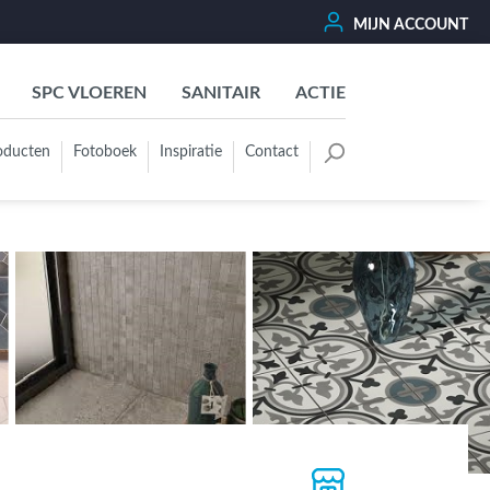
MIJN ACCOUNT
SPC VLOEREN
SANITAIR
ACTIE
oducten
Fotoboek
Inspiratie
Contact
oertegels
Kleurgroep
Wit - Beige - Créme - Ivoor
Grijs - Antraciet - Zwart
Groen - Olive - Jade - Sage
Blauw
Bruin - Cotto - Moka
Oker - Geel - Oranje
Rood - Roze - Paars