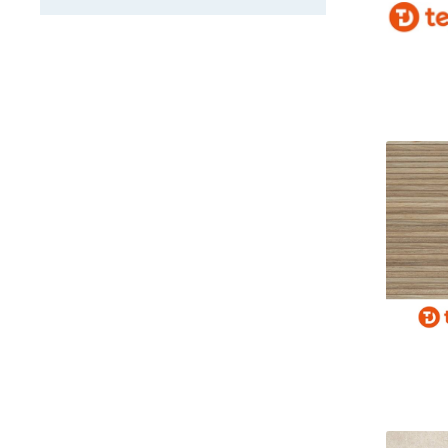
Hudson
Impulse
Insignia
Kainos
Kaoru
Kawaii
Kenzo
Lakeview
Legacy
Liberty
Linnear
Loira
Lotus
Madison
Magna
Memory