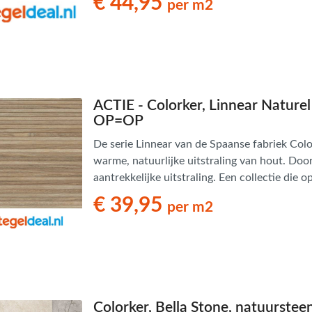
€ 44,95
per m2
ontwerp, maar ook door de eigenschappen die 
duurzame en brandwerende eigenschappen k
woning of commerciële ruimte.
ACTIE - Colorker, Linnear Naturel
OP=OP
De serie Linnear van de Spaanse fabriek Colo
warme, natuurlijke uitstraling van hout. Door
aantrekkelijke uitstraling. Een collectie die
eigenschappen die het niet zich meebrengt. 
€ 39,95
per m2
eigenschappen kan Linnear worden toegepas
ruimte.
Colorker, Bella Stone, natuurstee